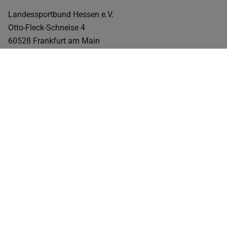
Landessportbund Hessen e.V.
Otto-Fleck-Schneise 4
60528 Frankfurt am Main
Telefon: 069 6789-0
E-Mail: info@lsbh.de
Verantwortliche Stelle ist die natürliche oder juristische
Person, die allein oder gemeinsam mit anderen über die
Zwecke und Mittel der Verarbeitung von
personenbezogenen Daten (z. B. Namen, E-Mail-Adressen
o. Ä.) entscheidet.
Speicherdauer
Soweit innerhalb dieser Datenschutzerklärung keine
speziellere Speicherdauer genannt wurde, verbleiben Ihre
personenbezogenen Daten bei uns, bis der Zweck für die