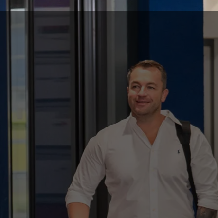
1. Datenschutz auf einen Blick
Allgemeine Hinweise
Die folgenden Hinweise geben einen einfachen Überblick
darüber, was mit Ihren personenbezogenen Daten passiert,
wenn Sie diese Website besuchen. Personenbezogene
Daten sind alle Daten, mit denen Sie persönlich identifiziert
werden können. Ausführliche Informationen zum Thema
Datenschutz entnehmen Sie unserer unter diesem Text
aufgeführten Datenschutzerklärung.
Datenerfassung auf dieser Website
Wer ist verantwortlich für die Datenerfassung auf dieser
Website?