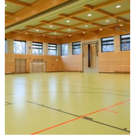
AUSSTATTUNG UND NUTZUNG DER
DOPPELSTOCKHALLE
Die baulichen Dimensionen und die moderne
Ausstattung ermöglichen parallele Trainings- und
Veranstaltungsformate auf hohem Niveau. Die Halle ist
ideal für leistungsorientierten Trainingsbetrieb,
Wettkampfvorbereitung, Lehrgänge und sportliche
Großveranstaltungen geeignet.